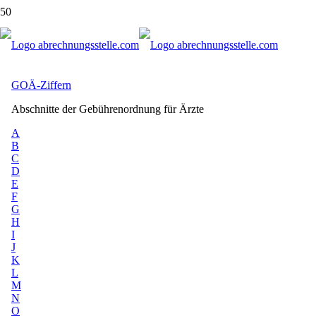
GOÄ Ziffern: Online-Verzeichnis der
Gebührenordnung für Ärzte
GOÄ-Ziffern
Abschnitte der Gebührenordnung für Ärzte
A
B
C
D
E
F
G
H
I
J
K
L
M
N
O