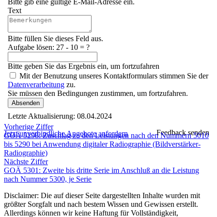
Bitte gib eine gültige E-Mail-Adresse ein.
Text
Bitte füllen Sie dieses Feld aus.
Aufgabe lösen:
27 - 10 = ?
Bitte geben Sie das Ergebnis ein, um fortzufahren
Mit der Benutzung unseres Kontaktformulars stimmen Sie der
Datenverarbeitung
zu.
Sie müssen den Bedingungen zustimmen, um fortzufahren.
Absenden
Letzte Aktualisierung:
08.04.2024
Vorherige Ziffer
Feedback senden
Jetzt unverbindliche Angebote anfordern
GOÄ 5298: Zuschlag zu den Leistungen nach den Nummern 5010
bis 5290 bei Anwendung digitaler Radiographie (Bildverstärker-
Radiographie)
Nächste Ziffer
GOÄ 5301: Zweite bis dritte Serie im Anschluß an die Leistung
nach Nummer 5300, je Serie
Disclaimer: Die auf dieser Seite dargestellten Inhalte wurden mit
größter Sorgfalt und nach bestem Wissen und Gewissen erstellt.
Allerdings können wir keine Haftung für Vollständigkeit,