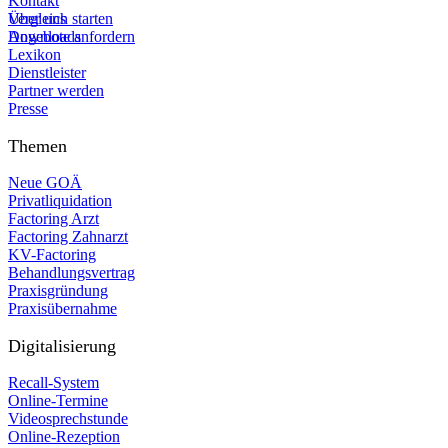
Kontakt
Vergleich starten
Über uns
Angebote anfordern
Downloads
Lexikon
Dienstleister
Partner werden
Presse
Themen
Neue GOÄ
Privatliquidation
Factoring Arzt
Factoring Zahnarzt
KV-Factoring
Behandlungsvertrag
Praxisgründung
Praxisübernahme
Digitalisierung
Recall-System
Online-Termine
Videosprechstunde
Online-Rezeption