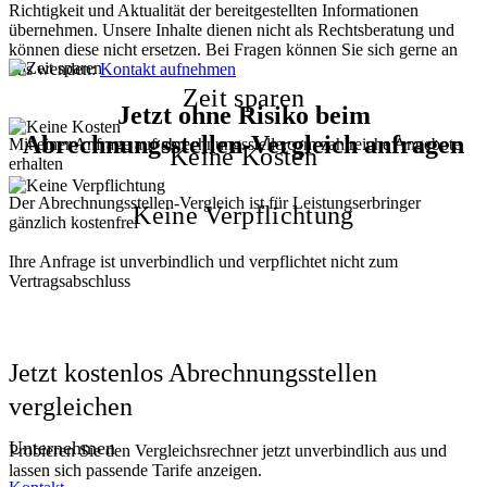
Richtigkeit und Aktualität der bereitgestellten Informationen
übernehmen. Unsere Inhalte dienen nicht als Rechtsberatung und
können diese nicht ersetzen. Bei Fragen können Sie sich gerne an
uns wenden:
Kontakt aufnehmen
Zeit sparen
Jetzt ohne Risiko beim
Abrechnungsstellen-Vergleich anfragen
Mit einer Anfrage auf abrechnungsstelle.com zahlreiche Angebote
Keine Kosten
erhalten
Der Abrechnungsstellen-Vergleich ist für Leistungserbringer
Keine Verpflichtung
gänzlich kostenfrei
Ihre Anfrage ist unverbindlich und verpflichtet nicht zum
Vertragsabschluss
Jetzt kostenlos Abrechnungsstellen
vergleichen
Unternehmen
Probieren Sie den Vergleichsrechner jetzt unverbindlich aus und
lassen sich passende Tarife anzeigen.