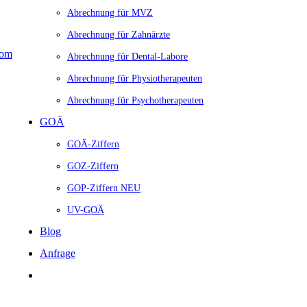
Abrechnung für MVZ
ührenordnung für Ärzte
Abrechnung für Zahnärzte
Abrechnung für Dental-Labore
Abrechnung für Physiotherapeuten
Abrechnung für Psychotherapeuten
GOÄ
GOÄ-Ziffern
GOZ-Ziffern
GOP-Ziffern
NEU
UV-GOÄ
Blog
Anfrage