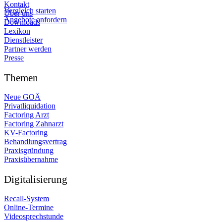
Kontakt
Vergleich starten
Über uns
Angebote anfordern
Downloads
Lexikon
Dienstleister
Partner werden
Presse
Themen
Neue GOÄ
Privatliquidation
Factoring Arzt
Factoring Zahnarzt
KV-Factoring
Behandlungsvertrag
Praxisgründung
Praxisübernahme
Digitalisierung
Recall-System
Online-Termine
Videosprechstunde