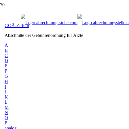
GOÄ Ziffern: Online-Verzeichnis der Geb
GOÄ-Ziffern
Abschnitte der Gebührenordnung für Ärzte
A
B
C
D
E
F
G
H
I
J
K
L
M
N
O
P
analog