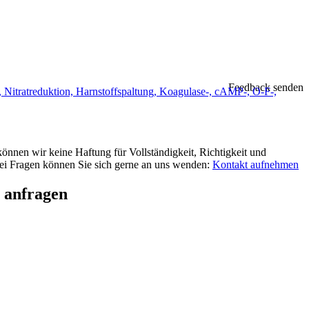
Feedback senden
 Nitratreduktion, Harnstoffspaltung, Koagulase-, cAMP-, O-F-,
können wir keine Haftung für Vollständigkeit, Richtigkeit und
 Bei Fragen können Sie sich gerne an uns wenden:
Kontakt aufnehmen
h anfragen