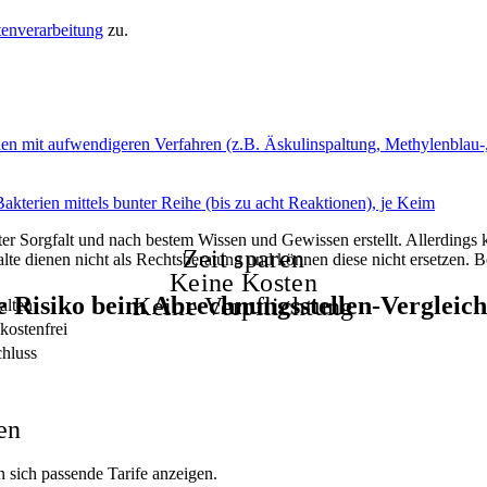
enverarbeitung
zu.
n mit aufwendigeren Verfahren (z.B. Äskulinspaltung, Methylenblau-,
terien mittels bunter Reihe (bis zu acht Reaktionen), je Keim
ßter Sorgfalt und nach bestem Wissen und Gewissen erstellt. Allerdings 
Zeit sparen
alte dienen nicht als Rechtsberatung und können diese nicht ersetzen.
Keine Kosten
e Risiko beim Abrechnungsstellen-Vergleic
Keine Verpflichtung
alten
kostenfrei
chluss
en
n sich passende Tarife anzeigen.