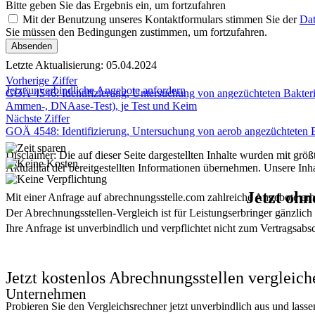
Bitte geben Sie das Ergebnis ein, um fortzufahren
Mit der Benutzung unseres Kontaktformulars stimmen Sie der
Dat
Sie müssen den Bedingungen zustimmen, um fortzufahren.
Absenden
Letzte Aktualisierung:
05.04.2024
Vorherige Ziffer
Jetzt unverbindliche Angebote anfordern
GOÄ 4546: Identifizierung, Untersuchung von angezüchteten Bakterie
Ammen-, DNAase-Test), je Test und Keim
Nächste Ziffer
GOÄ 4548: Identifizierung, Untersuchung von aerob angezüchteten Bak
Disclaimer: Die auf dieser Seite dargestellten Inhalte wurden mit grö
Aktualität der bereitgestellten Informationen übernehmen. Unsere Inh
Jetzt ohn
Mit einer Anfrage auf abrechnungsstelle.com zahlreiche Angebote erh
Der Abrechnungsstellen-Vergleich ist für Leistungserbringer gänzlich 
Ihre Anfrage ist unverbindlich und verpflichtet nicht zum Vertragsabs
Jetzt kostenlos Abrechnungsstellen vergleich
Unternehmen
Probieren Sie den Vergleichsrechner jetzt unverbindlich aus und lasse