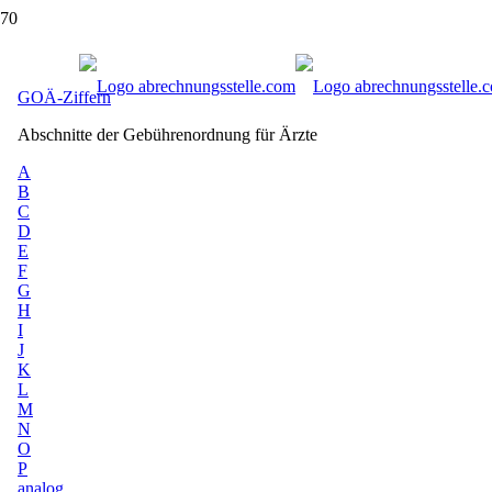
GOÄ Ziffern: Online-Verzeichnis der Geb
GOÄ-Ziffern
Abschnitte der Gebührenordnung für Ärzte
A
B
C
D
E
F
G
H
I
J
K
L
M
N
O
P
analog