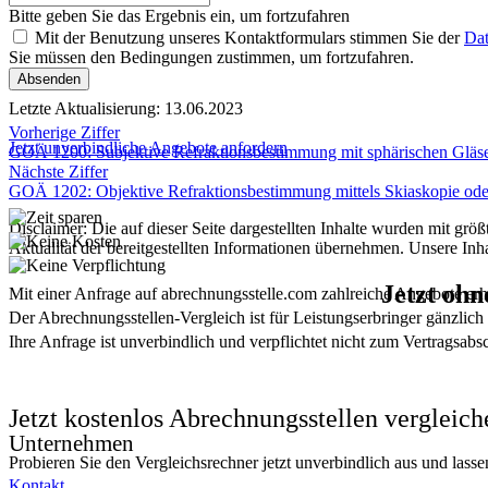
Bitte geben Sie das Ergebnis ein, um fortzufahren
Mit der Benutzung unseres Kontaktformulars stimmen Sie der
Dat
Sie müssen den Bedingungen zustimmen, um fortzufahren.
Absenden
Letzte Aktualisierung:
13.06.2023
Vorherige Ziffer
Jetzt unverbindliche Angebote anfordern
GOÄ 1200: Subjektive Refraktionsbestimmung mit sphärischen Gläs
Nächste Ziffer
GOÄ 1202: Objektive Refraktionsbestimmung mittels Skiaskopie od
Disclaimer: Die auf dieser Seite dargestellten Inhalte wurden mit grö
Aktualität der bereitgestellten Informationen übernehmen. Unsere Inh
Jetzt ohn
Mit einer Anfrage auf abrechnungsstelle.com zahlreiche Angebote erh
Der Abrechnungsstellen-Vergleich ist für Leistungserbringer gänzlich 
Ihre Anfrage ist unverbindlich und verpflichtet nicht zum Vertragsabs
Jetzt kostenlos Abrechnungsstellen vergleich
Unternehmen
Probieren Sie den Vergleichsrechner jetzt unverbindlich aus und lasse
Kontakt