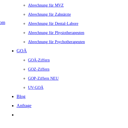
Abrechnung für MVZ
ührenordnung für Ärzte
Abrechnung für Zahnärzte
Abrechnung für Dental-Labore
Abrechnung für Physiotherapeuten
Abrechnung für Psychotherapeuten
GOÄ
GOÄ-Ziffern
GOZ-Ziffern
GOP-Ziffern
NEU
UV-GOÄ
Blog
Anfrage