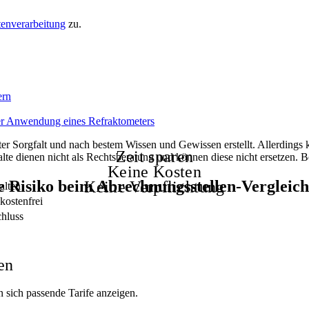
enverarbeitung
zu.
ern
er Anwendung eines Refraktometers
ßter Sorgfalt und nach bestem Wissen und Gewissen erstellt. Allerdings 
Zeit sparen
alte dienen nicht als Rechtsberatung und können diese nicht ersetzen.
Keine Kosten
e Risiko beim Abrechnungsstellen-Vergleic
Keine Verpflichtung
alten
kostenfrei
chluss
en
n sich passende Tarife anzeigen.