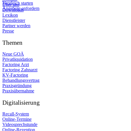
Vergleich starten
Über uns
Angebote anfordern
Downloads
Lexikon
Dienstleister
Partner werden
Presse
Themen
Neue GOÄ
Privatliquidation
Factoring Arzt
Factoring Zahnarzt
KV-Factoring
Behandlungsvertrag
Praxisgründung
Praxisübernahme
Digitalisierung
Recall-System
Online-Termine
Videosprechstunde
Online-Rezeption