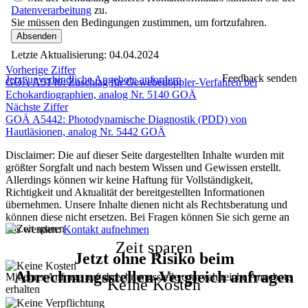
Datenverarbeitung
zu.
Sie müssen den Bedingungen zustimmen, um fortzufahren.
Absenden
Letzte Aktualisierung:
04.04.2024
Vorherige Ziffer
Feedback senden
Jetzt unverbindliche Angebote anfordern
GOÄ A5140: Zuschlag für Gewebedoppler-Verfahren bei
Echokardiographien, analog Nr. 5140 GOÄ
Nächste Ziffer
GOÄ A5442: Photodynamische Diagnostik (PDD) von
Hautläsionen, analog Nr. 5442 GOÄ
Disclaimer: Die auf dieser Seite dargestellten Inhalte wurden mit
größter Sorgfalt und nach bestem Wissen und Gewissen erstellt.
Allerdings können wir keine Haftung für Vollständigkeit,
Richtigkeit und Aktualität der bereitgestellten Informationen
übernehmen. Unsere Inhalte dienen nicht als Rechtsberatung und
können diese nicht ersetzen. Bei Fragen können Sie sich gerne an
uns wenden:
Kontakt aufnehmen
Zeit sparen
Jetzt ohne Risiko beim
Abrechnungsstellen-Vergleich anfragen
Mit einer Anfrage auf abrechnungsstelle.com zahlreiche Angebote
Keine Kosten
erhalten