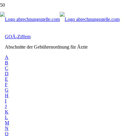
GOÄ Ziffern: Online-Verzeichnis der
Gebührenordnung für Ärzte
GOÄ-Ziffern
Abschnitte der Gebührenordnung für Ärzte
A
B
C
D
E
F
G
H
I
J
K
L
M
N
O