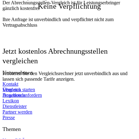
Der Abrechnungsstellen-Vergleich ist für Leistungserbringer
Keine Verpflichtung
gänzlich kostenfrei
Ihre Anfrage ist unverbindlich und verpflichtet nicht zum
Vertragsabschluss
Jetzt kostenlos Abrechnungsstellen
vergleichen
Unternehmen
Probieren Sie den Vergleichsrechner jetzt unverbindlich aus und
lassen sich passende Tarife anzeigen.
Kontakt
Vergleich starten
Über uns
Angebote anfordern
Downloads
Lexikon
Dienstleister
Partner werden
Presse
Themen